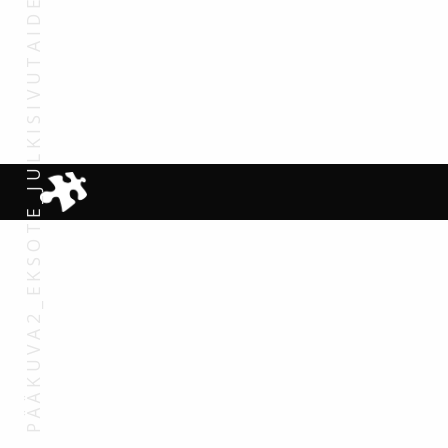
PÄÄKUVA2_EKSOTE_JULKISIVUTAIDETEOS_KUVA©CEMBRITOY